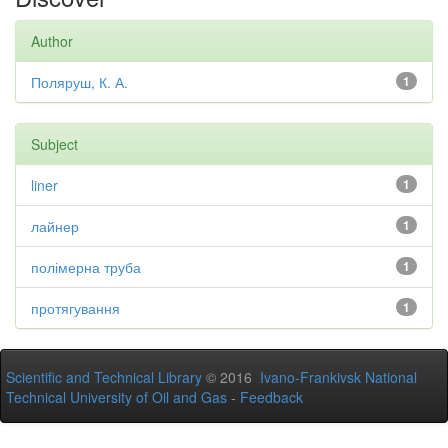
Author
Поляруш, К. А.
1
Subject
liner
1
лайнер
1
полімерна труба
1
протягування
1
Scientific and Technical Library
© 2016
Ivano-Frankivsk National
Technical University of Oil and Gas
-
Feedback