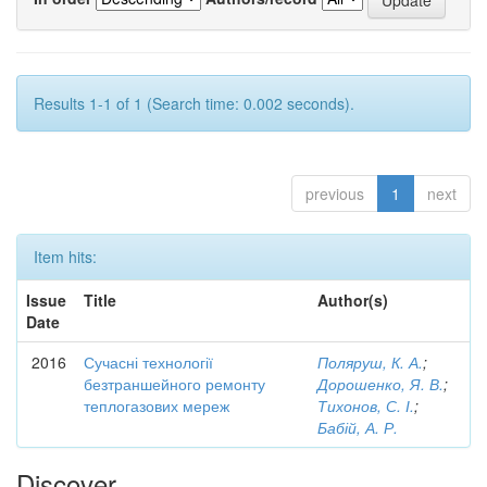
Results 1-1 of 1 (Search time: 0.002 seconds).
previous
1
next
Item hits:
Issue
Title
Author(s)
Date
2016
Сучасні технології
Поляруш, К. А.
;
безтраншейного ремонту
Дорошенко, Я. В.
;
теплогазових мереж
Тихонов, С. І.
;
Бабій, А. Р.
Discover