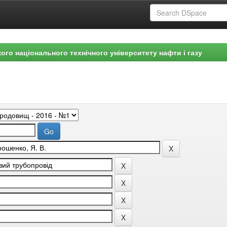
ого національного технічного університету нафти і газу