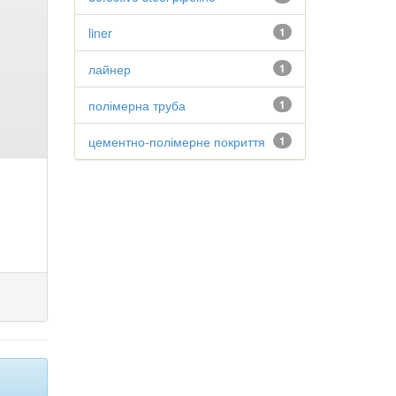
liner
1
лайнер
1
полімерна труба
1
цементно-полімерне покриття
1