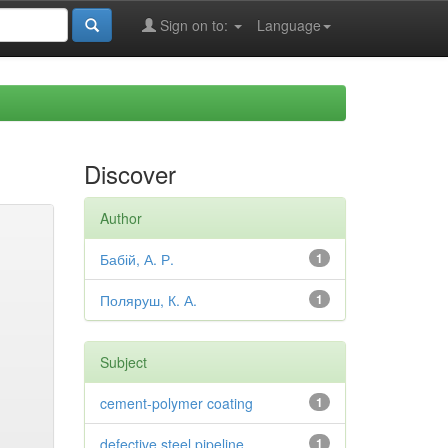
Sign on to:
Language
Discover
Author
Бабій, А. Р.
1
Поляруш, К. А.
1
Subject
cement-polymer coating
1
defective steel pipeline
1