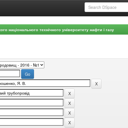
ого національного технічного університету нафти і газу