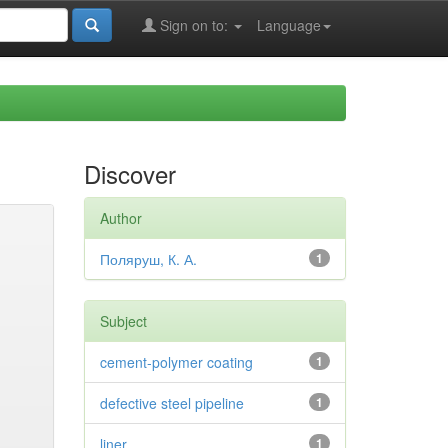
Sign on to:
Language
Discover
Author
Поляруш, К. А.
1
Subject
cement-polymer coating
1
defective steel pipeline
1
liner
1