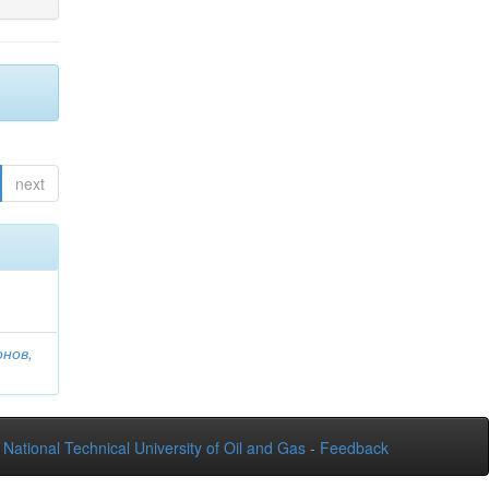
next
онов,
National Technical University of Oil and Gas
-
Feedback