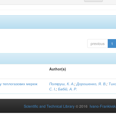
previous
1
Author(s)
ту теплогазових мереж
Поляруш, К. А.
;
Дорошенко, Я. В.
;
Тих
С. І.
;
Бабій, А. Р.
Scientific and Technical Library
© 2016
Ivano-Frankivsk 