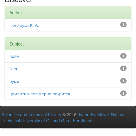
Author
Поляруш, К. А.
1
Subject
hose
1
liner
1
рукав
1
цементно-полімерне покриття
1
Scientific and Technical Library
© 2016
Ivano-Frankivsk National
Technical University of Oil and Gas
-
Feedback