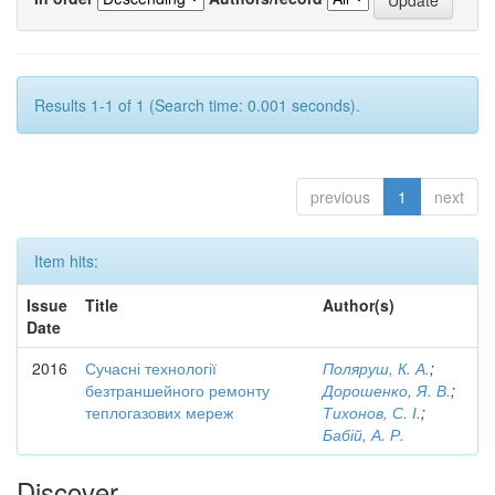
Results 1-1 of 1 (Search time: 0.001 seconds).
previous
1
next
Item hits:
Issue
Title
Author(s)
Date
2016
Сучасні технології
Поляруш, К. А.
;
безтраншейного ремонту
Дорошенко, Я. В.
;
теплогазових мереж
Тихонов, С. І.
;
Бабій, А. Р.
Discover