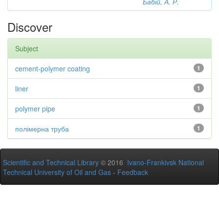
Бабій, А. Р.
Discover
Subject
cement-polymer coating
1
liner
1
polymer pipe
1
полімерна труба
1
Scientific and Technical Library
© 2016
Ivano-Frankivsk National
Technical University of Oil and Gas
-
Feedback