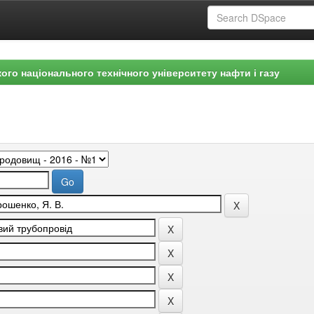
ого національного технічного університету нафти і газу