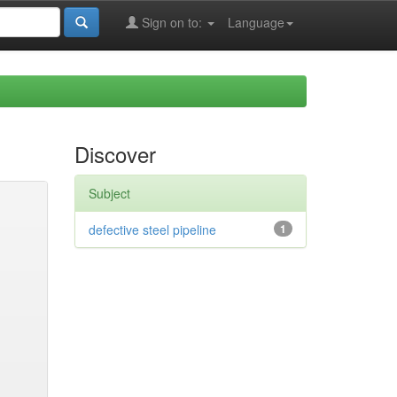
Sign on to:
Language
Discover
Subject
defective steel pipeline
1