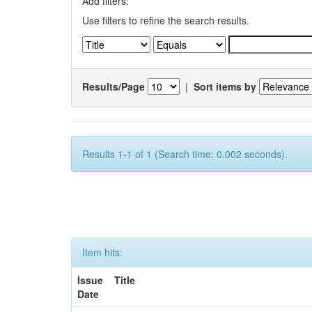
Add filters:
Use filters to refine the search results.
Results/Page
|
Sort items by
Results 1-1 of 1 (Search time: 0.002 seconds).
Item hits:
Issue
Title
Date