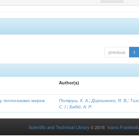
previous
1
Author(s)
ту теплогазових мереж
Поляруш, К. А.
;
Дорошенко, Я. В.
;
Тих
С. І.
;
Бабій, А. Р.
Scientific and Technical Library
© 2016
Ivano-Frankivsk 