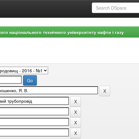
ого національного технічного університету нафти і газу