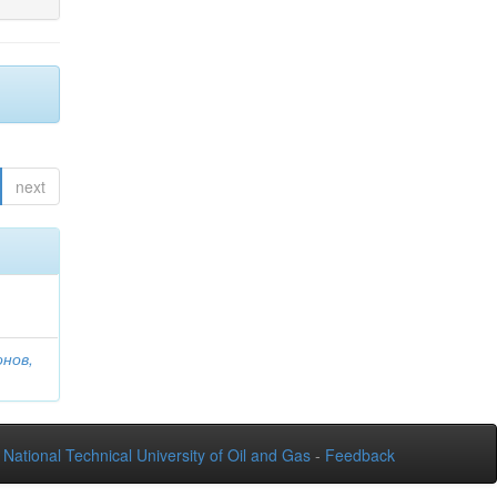
next
онов,
National Technical University of Oil and Gas
-
Feedback