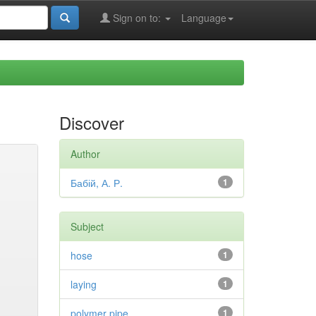
Sign on to:
Language
Discover
Author
Бабій, А. Р.
1
Subject
hose
1
laying
1
polymer pipe
1