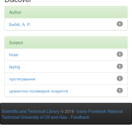
Author
Бабій, А. Р.
1
Subject
hose
1
laying
1
протягування
1
цементно-полімерне покриття
1
Scientific and Technical Library
© 2016
Ivano-Frankivsk National
Technical University of Oil and Gas
-
Feedback