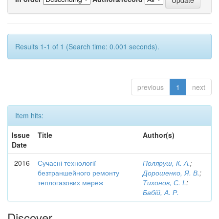
Results 1-1 of 1 (Search time: 0.001 seconds).
previous
1
next
Item hits:
Issue
Title
Author(s)
Date
2016
Сучасні технології
Поляруш, К. А.
;
безтраншейного ремонту
Дорошенко, Я. В.
;
теплогазових мереж
Тихонов, С. І.
;
Бабій, А. Р.
Discover