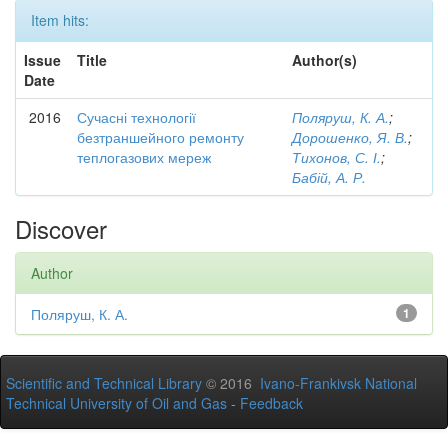
Item hits:
Issue
Title
Author(s)
Date
2016
Сучасні технології
Поляруш, К. А.
;
безтраншейного ремонту
Дорошенко, Я. В.
;
теплогазових мереж
Тихонов, С. І.
;
Бабій, А. Р.
Discover
Author
Поляруш, К. А.
1
Scientific and Technical Library
© 2016
Ivano-Frankivsk National
Technical University of Oil and Gas
-
Feedback