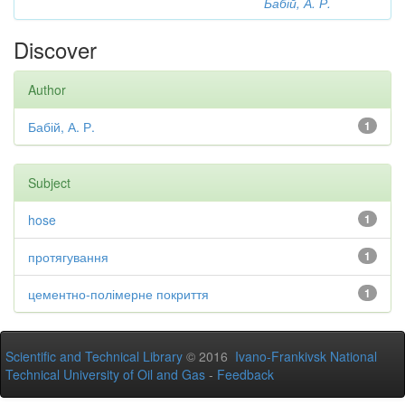
Бабій, А. Р.
Discover
Author
Бабій, А. Р.
1
Subject
hose
1
протягування
1
цементно-полімерне покриття
1
Scientific and Technical Library
© 2016
Ivano-Frankivsk National
Technical University of Oil and Gas
-
Feedback