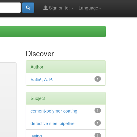
Sign on to:
Language
Discover
Author
Бабій, А. Р.
1
Subject
cement-polymer coating
1
defective steel pipeline
1
laying
1