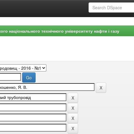
ого національного технічного університету нафти і газу