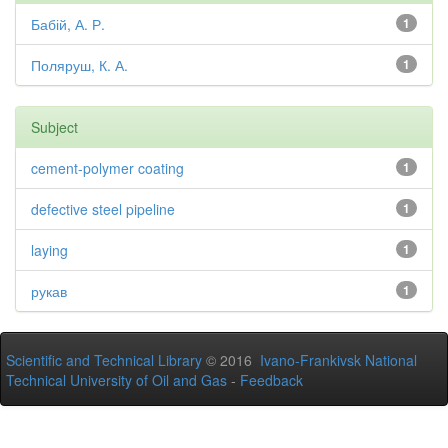
Бабій, А. Р.
1
Поляруш, К. А.
1
Subject
cement-polymer coating
1
defective steel pipeline
1
laying
1
рукав
1
Scientific and Technical Library
© 2016
Ivano-Frankivsk National
Technical University of Oil and Gas
-
Feedback