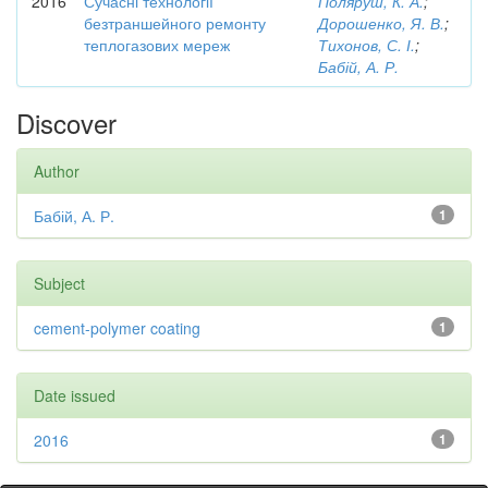
2016
Сучасні технології
Поляруш, К. А.
;
безтраншейного ремонту
Дорошенко, Я. В.
;
теплогазових мереж
Тихонов, С. І.
;
Бабій, А. Р.
Discover
Author
Бабій, А. Р.
1
Subject
cement-polymer coating
1
Date issued
2016
1