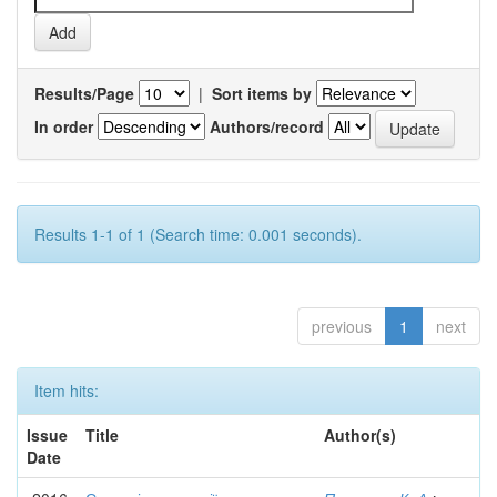
Results/Page
|
Sort items by
In order
Authors/record
Results 1-1 of 1 (Search time: 0.001 seconds).
previous
1
next
Item hits:
Issue
Title
Author(s)
Date