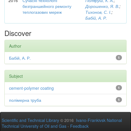
2016
Сучасні технології
Поляруш, К. А.
;
безтраншейного ремонту
Дорошенко, Я. В.
;
теплогазових мереж
Тихонов, С. І.
;
Бабій, А. Р.
Discover
Author
Бабій, А. Р.
1
Subject
cement-polymer coating
1
полімерна труба
1
Scientific and Technical Library
© 2016
Ivano-Frankivsk National
Technical University of Oil and Gas
-
Feedback