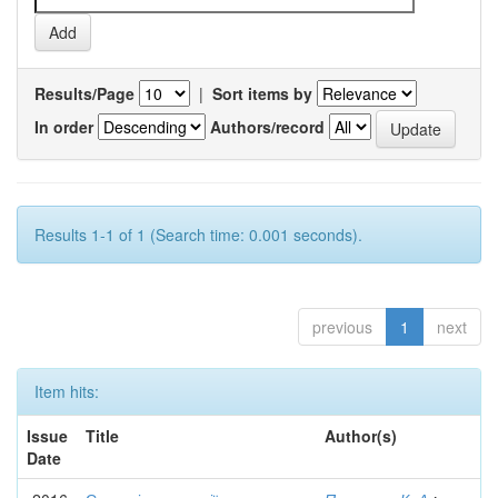
Results/Page
|
Sort items by
In order
Authors/record
Results 1-1 of 1 (Search time: 0.001 seconds).
previous
1
next
Item hits:
Issue
Title
Author(s)
Date