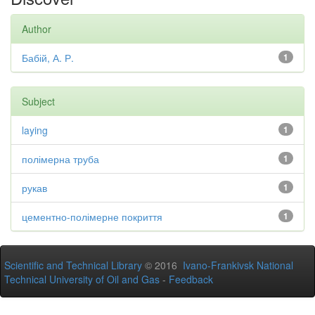
Author
Бабій, А. Р.
1
Subject
laying
1
полімерна труба
1
рукав
1
цементно-полімерне покриття
1
Scientific and Technical Library
© 2016
Ivano-Frankivsk National
Technical University of Oil and Gas
-
Feedback