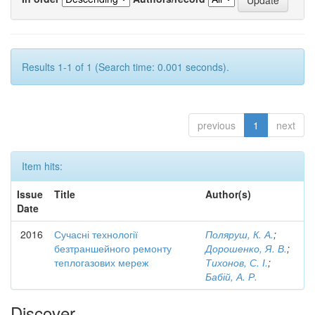
Results 1-1 of 1 (Search time: 0.001 seconds).
previous
1
next
Item hits:
Issue
Title
Author(s)
Date
2016
Сучасні технології
Поляруш, К. А.
;
безтраншейного ремонту
Дорошенко, Я. В.
;
теплогазових мереж
Тихонов, С. І.
;
Бабій, А. Р.
Discover