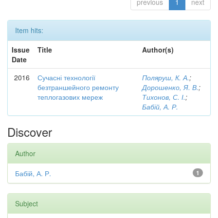
previous
1
next
Item hits:
Issue
Title
Author(s)
Date
2016
Сучасні технології
Поляруш, К. А.
;
безтраншейного ремонту
Дорошенко, Я. В.
;
теплогазових мереж
Тихонов, С. І.
;
Бабій, А. Р.
Discover
Author
Бабій, А. Р.
1
Subject