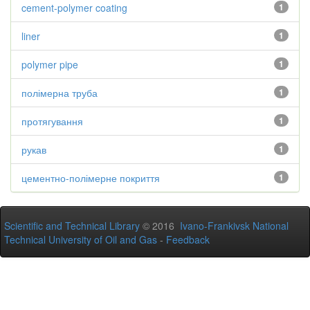
cement-polymer coating
1
liner
1
polymer pipe
1
полімерна труба
1
протягування
1
рукав
1
цементно-полімерне покриття
1
Scientific and Technical Library
© 2016
Ivano-Frankivsk National
Technical University of Oil and Gas
-
Feedback