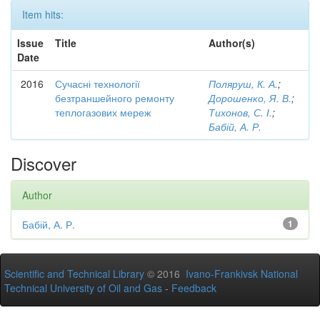
Item hits:
Issue
Title
Author(s)
Date
2016
Сучасні технології
Поляруш, К. А.
;
безтраншейного ремонту
Дорошенко, Я. В.
;
теплогазових мереж
Тихонов, С. І.
;
Бабій, А. Р.
Discover
Author
Бабій, А. Р.
1
Scientific and Technical Library
© 2016
Ivano-Frankivsk National
Technical University of Oil and Gas
-
Feedback