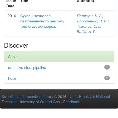
Issue
Title
Author(s)
Date
2016
Сучасні технології
Поляруш, К. А.
;
безтраншейного ремонту
Дорошенко, Я. В.
;
теплогазових мереж
Тихонов, С. І.
;
Бабій, А. Р.
Discover
Subject
defective steel pipeline
1
hose
1
Scientific and Technical Library
© 2016
Ivano-Frankivsk National
Technical University of Oil and Gas
-
Feedback