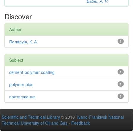
Бабій, А. Р.
Discover
Author
Поляруш, К. А.
1
Subject
cement-polymer coating
1
polymer pipe
1
протягування
1
Scientific and Technical Library
© 2016
Ivano-Frankivsk National
Technical University of Oil and Gas
-
Feedback