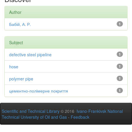
Author
Бабій, А. Р.
1
Subject
defective steel pipeline
1
hose
1
polymer pipe
1
цементно-полімерне покриття
1
Scientific and Technical Library
© 2016
Ivano-Frankivsk National
Technical University of Oil and Gas
-
Feedback