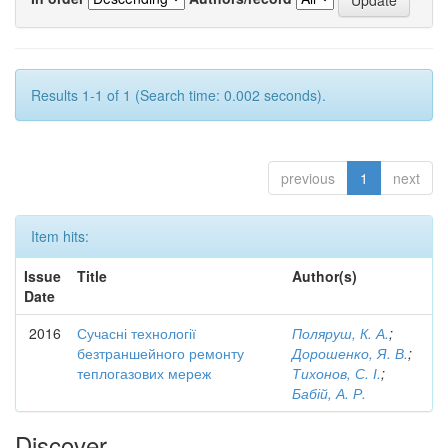
Results 1-1 of 1 (Search time: 0.002 seconds).
previous
1
next
Item hits:
Issue
Title
Author(s)
Date
2016
Сучасні технології
Поляруш, К. А.
;
безтраншейного ремонту
Дорошенко, Я. В.
;
теплогазових мереж
Тихонов, С. І.
;
Бабій, А. Р.
Discover