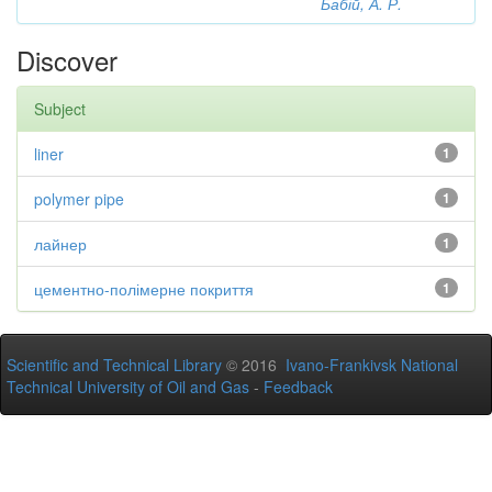
Бабій, А. Р.
Discover
Subject
liner
1
polymer pipe
1
лайнер
1
цементно-полімерне покриття
1
Scientific and Technical Library
© 2016
Ivano-Frankivsk National
Technical University of Oil and Gas
-
Feedback