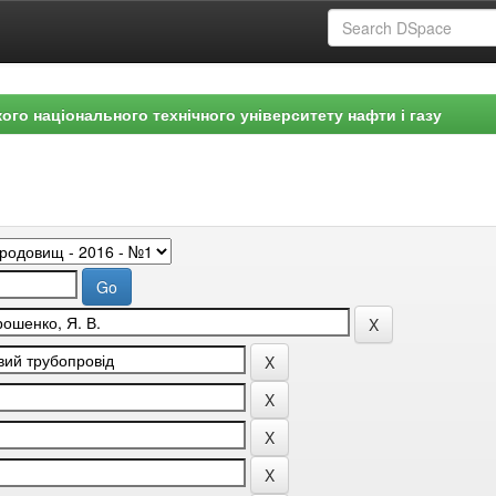
ого національного технічного університету нафти і газу