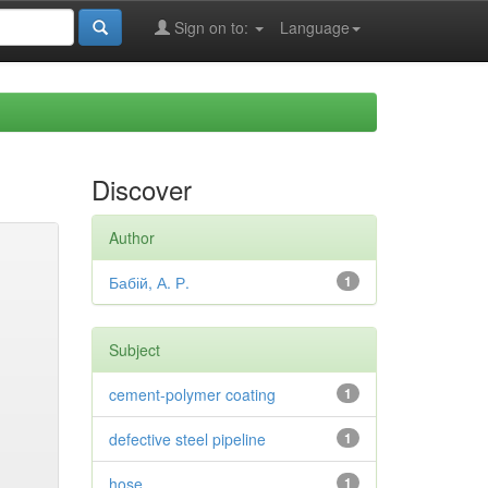
Sign on to:
Language
Discover
Author
Бабій, А. Р.
1
Subject
cement-polymer coating
1
defective steel pipeline
1
hose
1