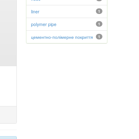
liner
1
polymer pipe
1
цементно-полімерне покриття
1