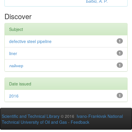
Бабій, А. Р.
Discover
Subject
defective steel pipeline
1
liner
1
лайнер
1
Date issued
2016
1
Scientific and Technical Library
© 2016
Ivano-Frankivsk National
Technical University of Oil and Gas
-
Feedback