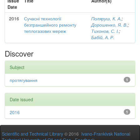
Issue
Title
Author(s)
Date
2016
Сучасні технології
Поляруш, К. А.
;
безтраншейного ремонту
Дорошенко, Я. В.
;
теплогазових мереж
Тихонов, С. І.
;
Бабій, А. Р.
Discover
Subject
протягування
1
Date issued
2016
1
Scientific and Technical Library
© 2016
Ivano-Frankivsk National