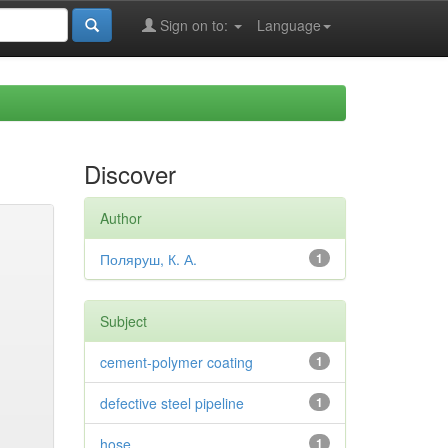
Sign on to:
Language
Discover
Author
Поляруш, К. А.
1
Subject
cement-polymer coating
1
defective steel pipeline
1
hose
1