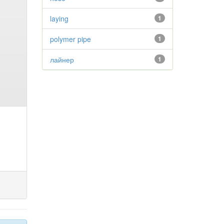
laying
1
polymer pipe
1
лайнер
1