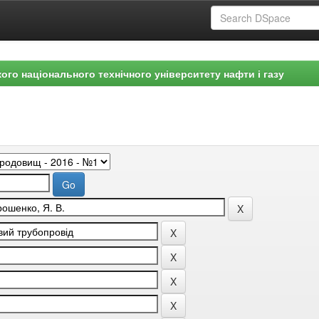
ого національного технічного університету нафти і газу