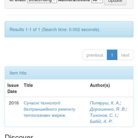
Results 1-1 of 1 (Search time: 0.002 seconds).
previous
1
next
Item hits:
Issue
Title
Author(s)
Date
2016
Сучасні технології
Поляруш, К. А.
;
безтраншейного ремонту
Дорошенко, Я. В.
;
теплогазових мереж
Тихонов, С. І.
;
Бабій, А. Р.
Discover