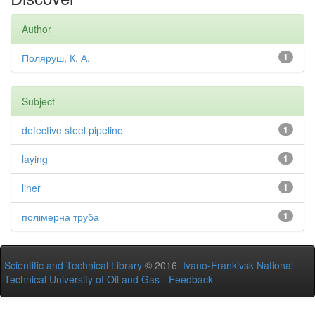
Author
Поляруш, К. А.
1
Subject
defective steel pipeline
1
laying
1
liner
1
полімерна труба
1
Scientific and Technical Library
© 2016
Ivano-Frankivsk National
Technical University of Oil and Gas
-
Feedback