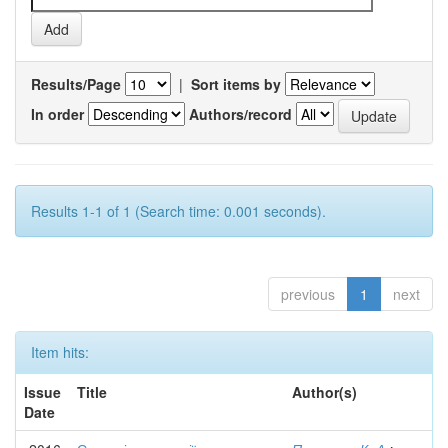
Results/Page
|
Sort items by
In order
Authors/record
Results 1-1 of 1 (Search time: 0.001 seconds).
previous
1
next
Item hits:
Issue
Title
Author(s)
Date