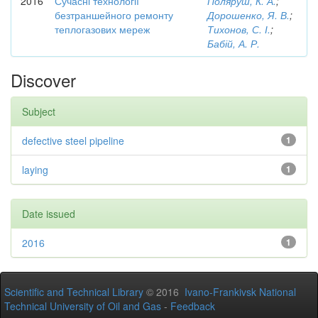
2016
Сучасні технології
Поляруш, К. А.
;
безтраншейного ремонту
Дорошенко, Я. В.
;
теплогазових мереж
Тихонов, С. І.
;
Бабій, А. Р.
Discover
Subject
defective steel pipeline
1
laying
1
Date issued
2016
1
Scientific and Technical Library
© 2016
Ivano-Frankivsk National
Technical University of Oil and Gas
-
Feedback