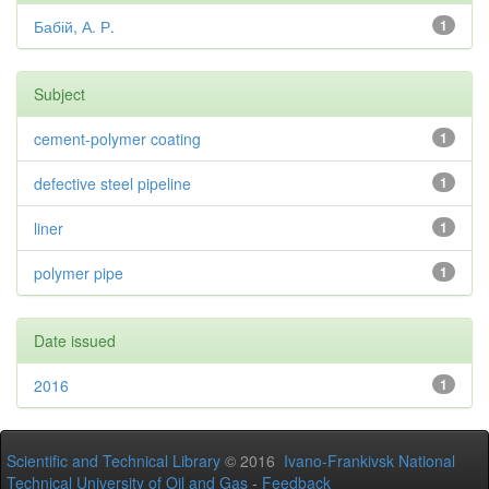
Бабій, А. Р.
1
Subject
cement-polymer coating
1
defective steel pipeline
1
liner
1
polymer pipe
1
Date issued
2016
1
Scientific and Technical Library
© 2016
Ivano-Frankivsk National
Technical University of Oil and Gas
-
Feedback