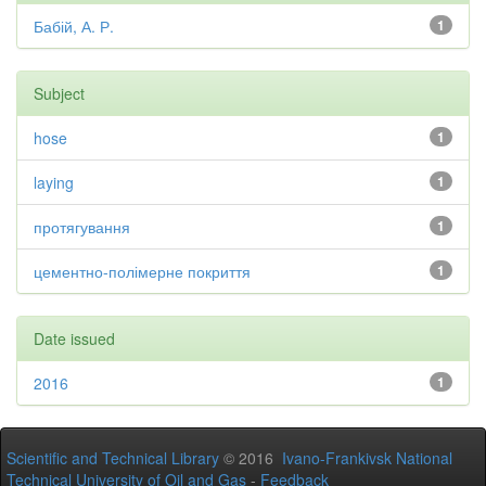
Бабій, А. Р.
1
Subject
hose
1
laying
1
протягування
1
цементно-полімерне покриття
1
Date issued
2016
1
Scientific and Technical Library
© 2016
Ivano-Frankivsk National
Technical University of Oil and Gas
-
Feedback