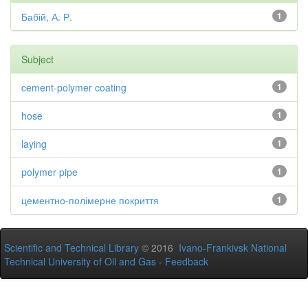
Бабій, А. Р.
1
Subject
cement-polymer coating
1
hose
1
laying
1
polymer pipe
1
цементно-полімерне покриття
1
Scientific and Technical Library
© 2016
Ivano-Frankivsk National
Technical University of Oil and Gas
-
Feedback