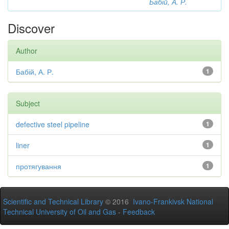
Бабій, А. Р.
Discover
Author
Бабій, А. Р.
1
Subject
defective steel pipeline
1
liner
1
протягування
1
Scientific and Technical Library
© 2016
Ivano-Frankivsk National
Technical University of Oil and Gas
-
Feedback