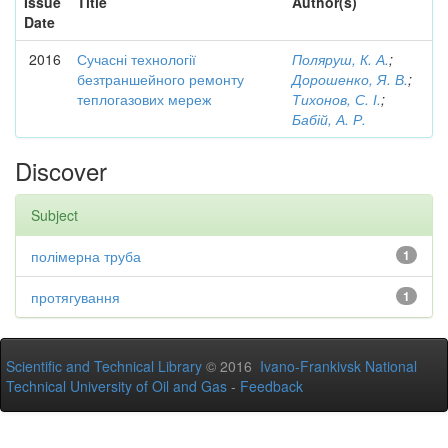
Issue
Title
Author(s)
Date
2016
Сучасні технології
Поляруш, К. А.
;
безтраншейного ремонту
Дорошенко, Я. В.
;
теплогазових мереж
Тихонов, С. І.
;
Бабій, А. Р.
Discover
Subject
полімерна труба
1
протягування
1
Scientific and Technical Library
© 2016
Ivano-Frankivsk National
Technical University of Oil and Gas
-
Feedback