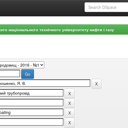
ого національного технічного університету нафти і газу