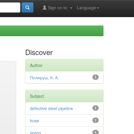
Sign on to:
Language
Discover
Author
Поляруш, К. А.
1
Subject
defective steel pipeline
1
hose
1
laying
1