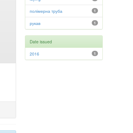
полімерна труба
1
рукав
1
Date issued
2016
1