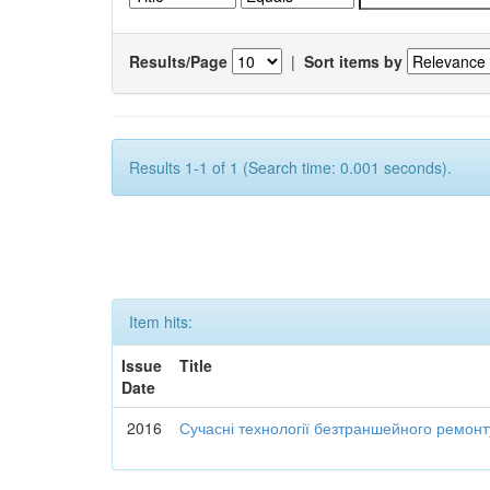
Results/Page
|
Sort items by
Results 1-1 of 1 (Search time: 0.001 seconds).
Item hits:
Issue
Title
Date
2016
Сучасні технології безтраншейного ремон