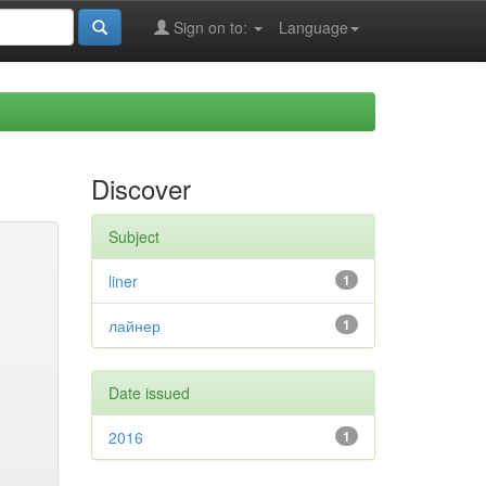
Sign on to:
Language
Discover
Subject
liner
1
лайнер
1
Date issued
2016
1