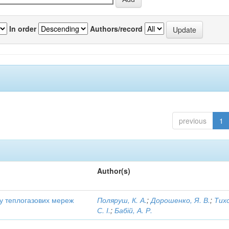
In order
Authors/record
previous
1
Author(s)
ту теплогазових мереж
Поляруш, К. А.
;
Дорошенко, Я. В.
;
Тих
С. І.
;
Бабій, А. Р.