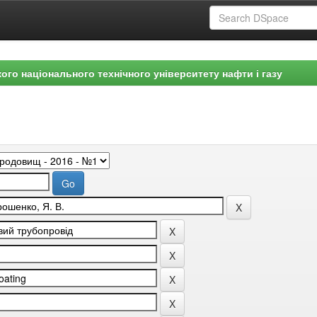
ого національного технічного університету нафти і газу