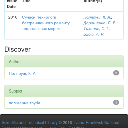
Issue
Title
Author(s)
Date
2016
Сучасні технології
Поляруш, К. А.
;
безтраншейного ремонту
Дорошенко, Я. В.
;
теплогазових мереж
Тихонов, С. І.
;
Бабій, А. Р.
Discover
Author
Поляруш, К. А.
1
Subject
полімерна труба
1
Scientific and Technical Library
© 2016
Ivano-Frankivsk National