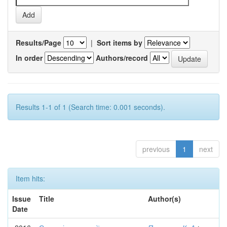
Results/Page
|
Sort items by
In order
Authors/record
Results 1-1 of 1 (Search time: 0.001 seconds).
previous
1
next
Item hits:
Issue
Title
Author(s)
Date