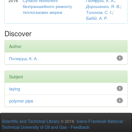
2016
Сучасні технології
Поляруш, К. А.
;
безтраншейного ремонту
Дорошенко, Я. В.
;
теплогазових мереж
Тихонов, С. І.
;
Бабій, А. Р.
Discover
Author
Поляруш, К. А.
1
Subject
laying
1
polymer pipe
1
Scientific and Technical Library
© 2016
Ivano-Frankivsk National
Technical University of Oil and Gas
-
Feedback