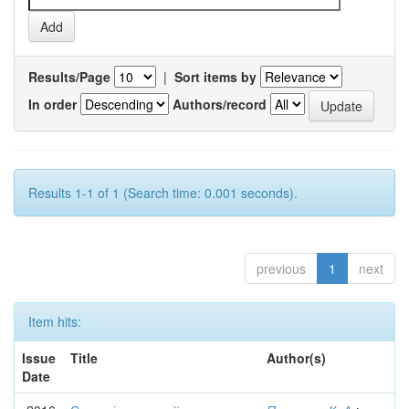
Results/Page
|
Sort items by
In order
Authors/record
Results 1-1 of 1 (Search time: 0.001 seconds).
previous
1
next
Item hits:
Issue
Title
Author(s)
Date