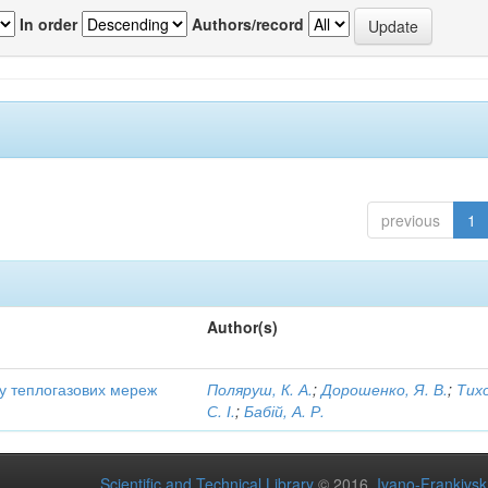
In order
Authors/record
previous
1
Author(s)
ту теплогазових мереж
Поляруш, К. А.
;
Дорошенко, Я. В.
;
Тих
С. І.
;
Бабій, А. Р.
Scientific and Technical Library
© 2016
Ivano-Frankivsk 