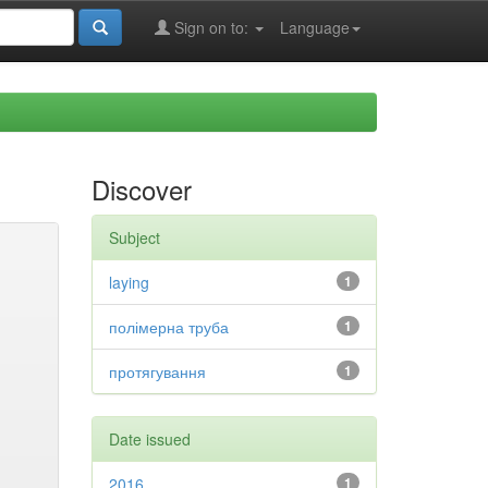
Sign on to:
Language
Discover
Subject
laying
1
полімерна труба
1
протягування
1
Date issued
2016
1