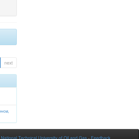
next
онов,
National Technical University of Oil and Gas
-
Feedback