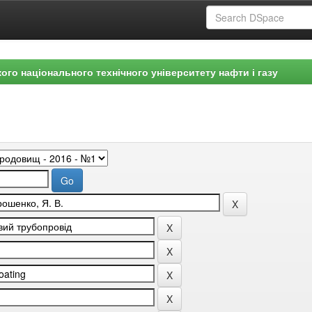
ого національного технічного університету нафти і газу