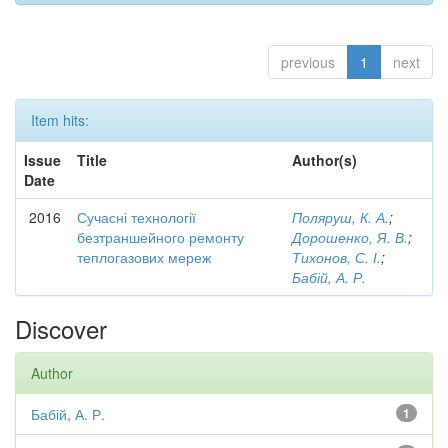
previous
1
next
Item hits:
Issue
Title
Author(s)
Date
2016
Сучасні технології
Поляруш, К. А.
;
безтраншейного ремонту
Дорошенко, Я. В.
;
теплогазових мереж
Тихонов, С. І.
;
Бабій, А. Р.
Discover
Author
Бабій, А. Р.
1