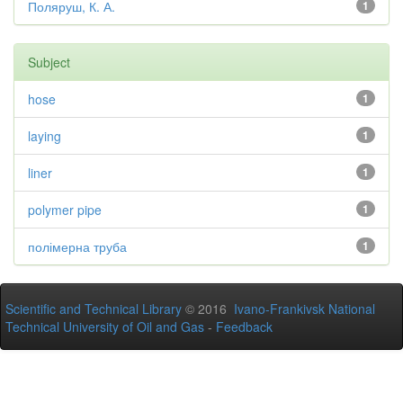
Поляруш, К. А.
1
Subject
hose
1
laying
1
liner
1
polymer pipe
1
полімерна труба
1
Scientific and Technical Library
© 2016
Ivano-Frankivsk National
Technical University of Oil and Gas
-
Feedback