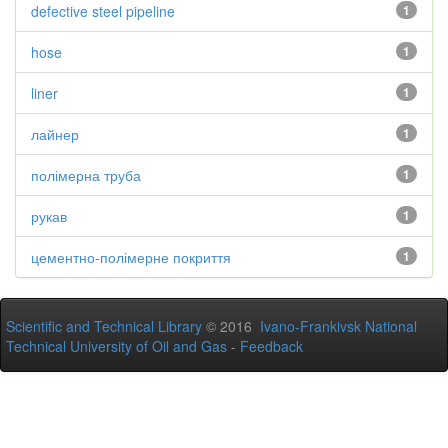
defective steel pipeline
1
hose
1
liner
1
лайнер
1
полімерна труба
1
рукав
1
цементно-полімерне покриття
1
Scientific and Technical Library
© 2016
Ivano-Frankivsk National
Technical University of Oil and Gas
-
Feedback