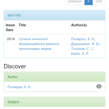
previous
1
next
Item hits:
Issue
Title
Author(s)
Date
2016
Сучасні технології
Поляруш, К. А.
;
безтраншейного ремонту
Дорошенко, Я. В.
;
теплогазових мереж
Тихонов, С. І.
;
Бабій, А. Р.
Discover
Author
Поляруш, К. А.
1
Subject