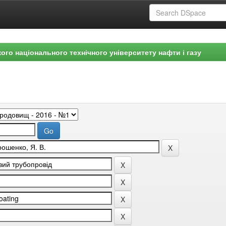
ого національного технічного університету нафти і газу