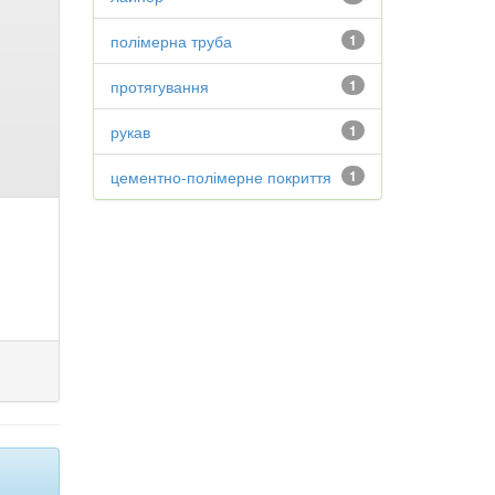
полімерна труба
1
протягування
1
рукав
1
цементно-полімерне покриття
1