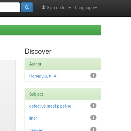
Sign on to:
Language
Discover
Author
Поляруш, К. А.
1
Subject
defective steel pipeline
1
liner
1
лайнер
1