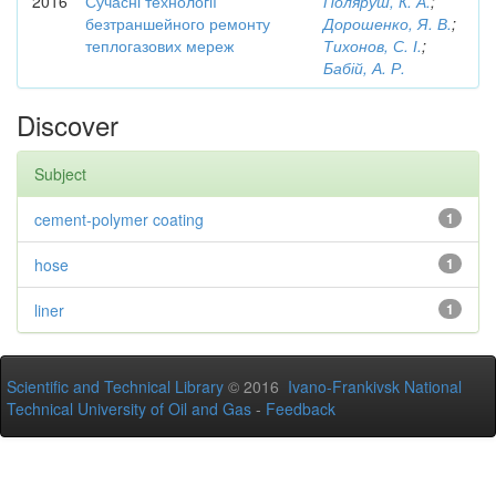
2016
Сучасні технології
Поляруш, К. А.
;
безтраншейного ремонту
Дорошенко, Я. В.
;
теплогазових мереж
Тихонов, С. І.
;
Бабій, А. Р.
Discover
Subject
cement-polymer coating
1
hose
1
liner
1
Scientific and Technical Library
© 2016
Ivano-Frankivsk National
Technical University of Oil and Gas
-
Feedback