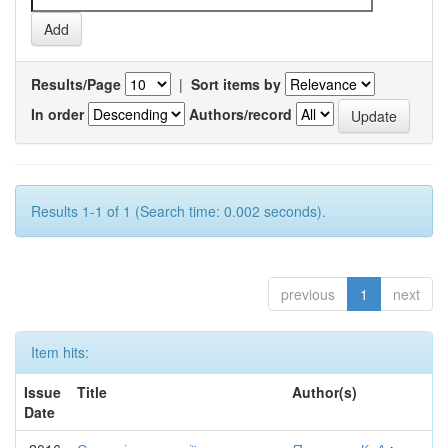
Results/Page
|
Sort items by
In order
Authors/record
Results 1-1 of 1 (Search time: 0.002 seconds).
previous
1
next
Item hits:
Issue
Title
Author(s)
Date