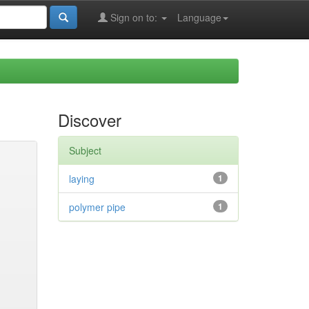
Sign on to:
Language
Discover
Subject
laying
1
polymer pipe
1