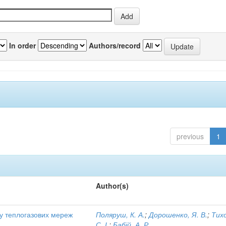
In order
Authors/record
previous
1
Author(s)
ту теплогазових мереж
Поляруш, К. А.
;
Дорошенко, Я. В.
;
Тих
С. І.
;
Бабій, А. Р.