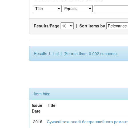
Results/Page
|
Sort items by
Results 1-1 of 1 (Search time: 0.002 seconds).
Item hits:
Issue
Title
Date
2016
Сучасні технології безтраншейного ремон