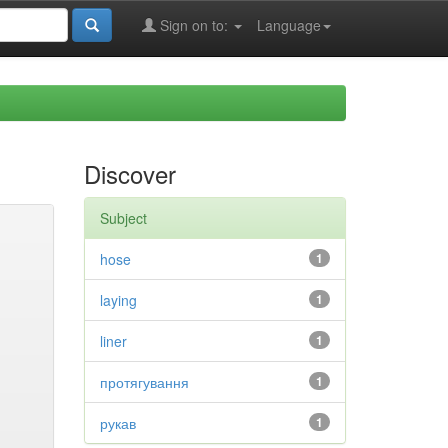
Sign on to:
Language
Discover
Subject
hose
1
laying
1
liner
1
протягування
1
рукав
1