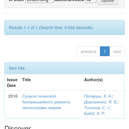
Results 1-1 of 1 (Search time: 0.002 seconds).
previous
1
next
Item hits:
Issue
Title
Author(s)
Date
2016
Сучасні технології
Поляруш, К. А.
;
безтраншейного ремонту
Дорошенко, Я. В.
;
теплогазових мереж
Тихонов, С. І.
;
Бабій, А. Р.
Discover