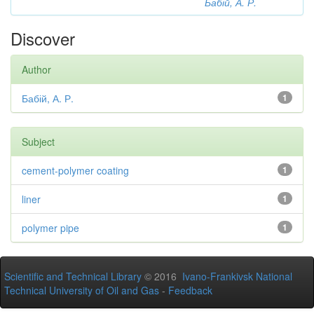
Бабій, А. Р.
Discover
Author
Бабій, А. Р.
1
Subject
cement-polymer coating
1
liner
1
polymer pipe
1
Scientific and Technical Library
© 2016
Ivano-Frankivsk National
Technical University of Oil and Gas
-
Feedback