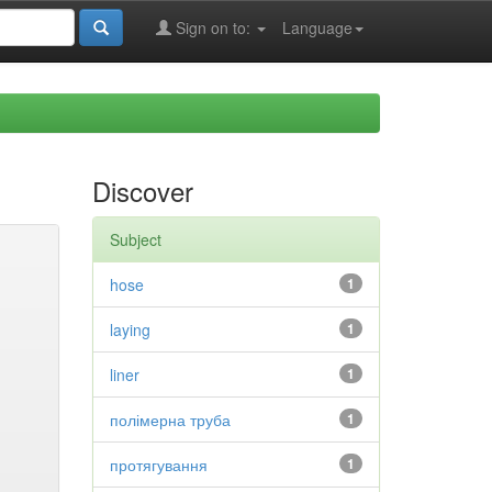
Sign on to:
Language
Discover
Subject
hose
1
laying
1
liner
1
полімерна труба
1
протягування
1