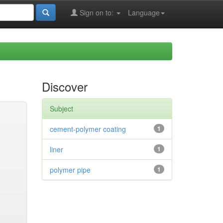
Sign on to:
Language
Discover
Subject
cement-polymer coating
1
liner
1
polymer pipe
1