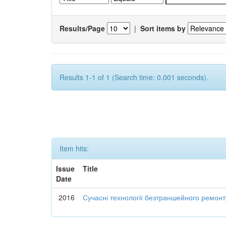
Results/Page
|
Sort items by
Results 1-1 of 1 (Search time: 0.001 seconds).
Item hits:
Issue
Title
Date
2016
Сучасні технології безтраншейного ремон