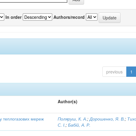
In order
Authors/record
previous
1
Author(s)
ту теплогазових мереж
Поляруш, К. А.
;
Дорошенко, Я. В.
;
Тих
С. І.
;
Бабій, А. Р.