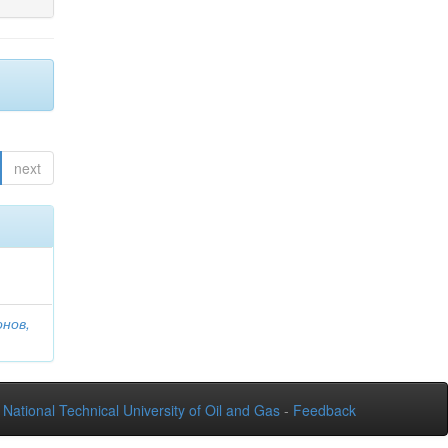
next
онов,
National Technical University of Oil and Gas
-
Feedback