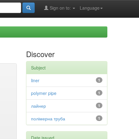
Sign on to:
Language
Discover
Subject
liner
1
polymer pipe
1
лайнер
1
полімерна труба
1
Date issued