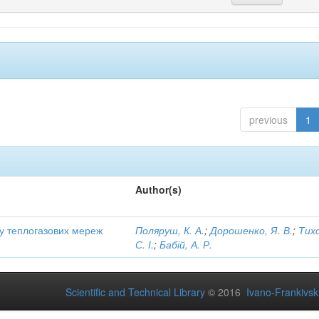
previous
1
Author(s)
ту теплогазових мереж
Поляруш, К. А.
;
Дорошенко, Я. В.
;
Тих
С. І.
;
Бабій, А. Р.
Scientific and Technical Library
© 2016
Ivano-Frankivsk 