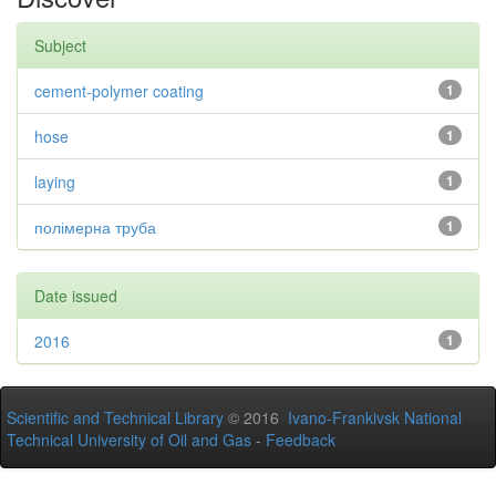
Subject
cement-polymer coating
1
hose
1
laying
1
полімерна труба
1
Date issued
2016
1
Scientific and Technical Library
© 2016
Ivano-Frankivsk National
Technical University of Oil and Gas
-
Feedback