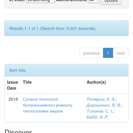
Results 1-1 of 1 (Search time: 0.001 seconds).
previous
1
next
Item hits:
Issue
Title
Author(s)
Date
2016
Сучасні технології
Поляруш, К. А.
;
безтраншейного ремонту
Дорошенко, Я. В.
;
теплогазових мереж
Тихонов, С. І.
;
Бабій, А. Р.
Discover